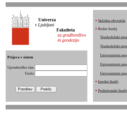
Univerza
Splošna obvestila
v Ljubljani
Redni študij
Fakulteta
za gradbeništvo
Visokošolski pro
in geodezijo
Visokošolski pro
Univerzitetni pr
Prijava v sistem
Univerzitetni pr
Uporabniško ime:
Geslo:
Univerzitetni pr
Izredni študij
Podiplomski študi